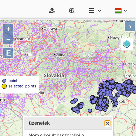
›
+
–
E
üzenetek
Nem sikerült összerakni a