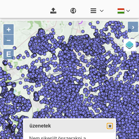
›
+
–
E
üzenetek
Nem sikerült összerakni a