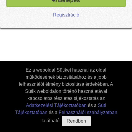
Belépés
Regisztráció
Ez a weboldal Sütiket használ az oldal
működésének biztosításához és a jobb
felhasználói élmény biztosítása érdekében. A
Sütik weboldalon történő használatával
Térkép
Feltöltés
Az
kapcsolatos részletes tájékoztatás az
Adatkezelési Tájékoztatóban
és a
Süti
adatbázisról
::tc
Használati
Tájékoztatóban
és a
Felhasználói szabályzatban
útmutató
Adatkezelés
található.
Rendben