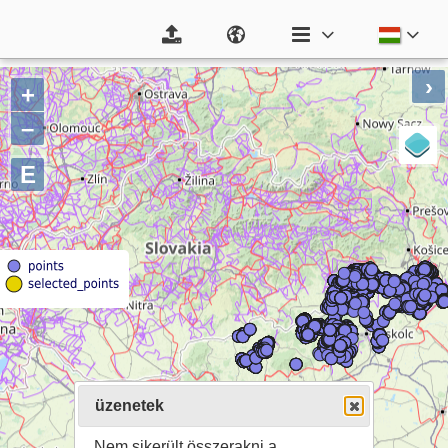
›
+
–
E
üzenetek
Nem sikerült összerakni a