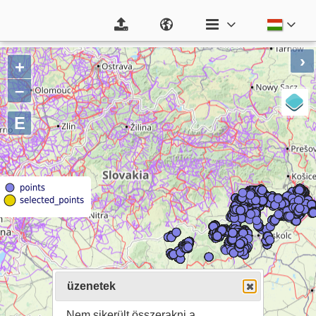
›
+
–
E
üzenetek
Nem sikerült összerakni a