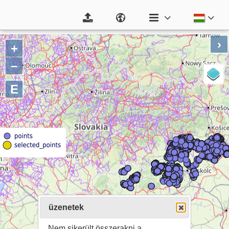
›
+
–
E
üzenetek
Nem sikerült összerakni a