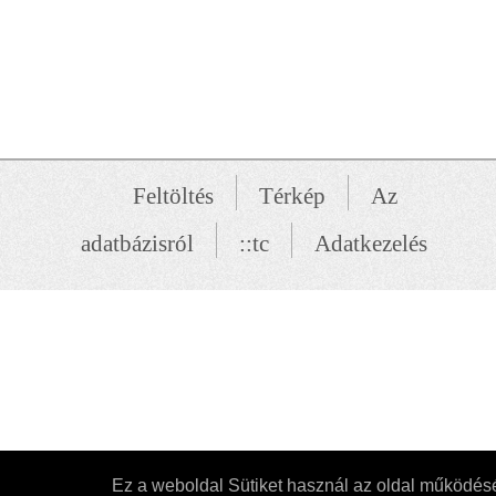
Feltöltés
Térkép
Az
adatbázisról
::tc
Adatkezelés
Ez a weboldal Sütiket használ az oldal működé