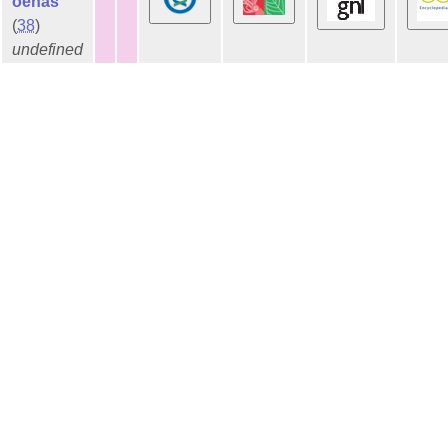
oenas
(
38
)
undefined