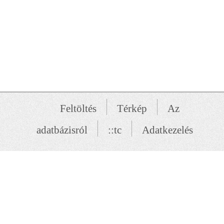
Feltöltés
Térkép
Az
adatbázisról
::tc
Adatkezelés